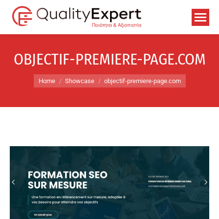
OBJECTIF-PREMIERE-PAGE.COM
You are here:
Home
Showcase
objectif-premiere-page.com