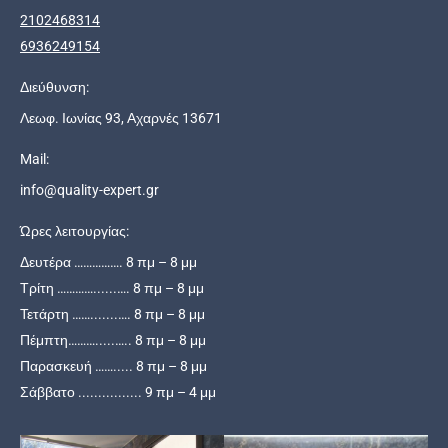
2102468314
6936249154
Διεύθυνση:
Λεωφ. Ιωνίας 93, Αχαρνές 13671
Mail:
info@quality-expert.gr
Ώρες λειτουργίας:
Δευτέρα ……………. 8 πμ – 8 μμ
Τρίτη …………......…. 8 πμ – 8 μμ
Τετάρτη …….......…. 8 πμ – 8 μμ
Πέμπτη……….....….. 8 πμ – 8 μμ
Παρασκευή ……..... 8 πμ – 8 μμ
Σάββατο ................ 9 πμ – 4 μμ