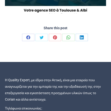
Share this post
Share
Share
Share
Share
Share
on
on
on
on
on
Facebook
Twitter
Pinterest
WhatsApp
LinkedIn
Η Quality Expert, με έδρα στην Αττική, είναι μια εταιρεία που
αναγνωρίζεται για την εμπειρία της και την εξειδίκευσή της στην
επεξεργασία και εγκατάσταση προηγμένων υλικών όπως το
Corian και άλλα αντίστοιχα.
Τηλέφωνα επικοινωνίας: