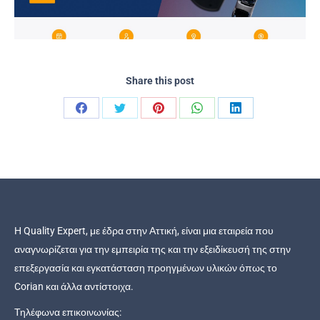
Share this post
Share
Share
Share
Share
Share
on
on
on
on
on
Facebook
Twitter
Pinterest
WhatsApp
LinkedIn
Η Quality Expert, με έδρα στην Αττική, είναι μια εταιρεία που
αναγνωρίζεται για την εμπειρία της και την εξειδίκευσή της στην
επεξεργασία και εγκατάσταση προηγμένων υλικών όπως το
Corian και άλλα αντίστοιχα.
Τηλέφωνα επικοινωνίας: