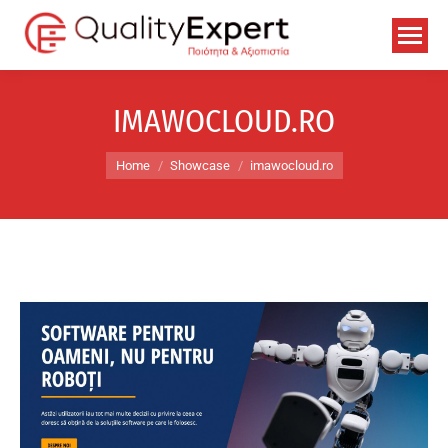
IMAWOCLOUD.RO
You are here:
Home
Showcase
imawocloud.ro