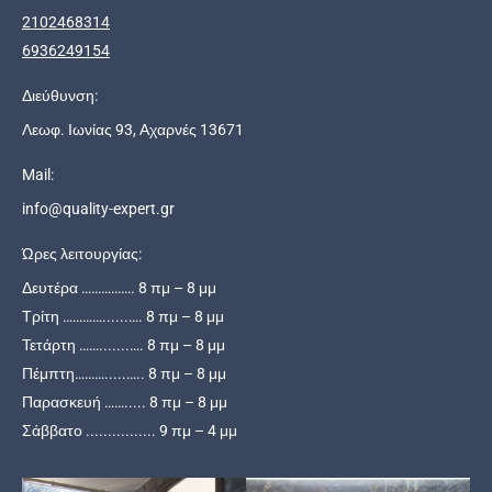
2102468314
6936249154
Διεύθυνση:
Λεωφ. Ιωνίας 93, Αχαρνές 13671
Mail:
info@quality-expert.gr
Ώρες λειτουργίας:
Δευτέρα ……………. 8 πμ – 8 μμ
Τρίτη …………......…. 8 πμ – 8 μμ
Τετάρτη …….......…. 8 πμ – 8 μμ
Πέμπτη……….....….. 8 πμ – 8 μμ
Παρασκευή ……..... 8 πμ – 8 μμ
Σάββατο ................ 9 πμ – 4 μμ