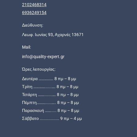
2102468314
6936249154
Διεύθυνση:
Λεωφ. Ιωνίας 93, Αχαρνές 13671
Mail:
info@quality-expert.gr
Ώρες λειτουργίας:
Δευτέρα ……………. 8 πμ – 8 μμ
Τρίτη …………......…. 8 πμ – 8 μμ
Τετάρτη …….......…. 8 πμ – 8 μμ
Πέμπτη……….....….. 8 πμ – 8 μμ
Παρασκευή ……..... 8 πμ – 8 μμ
Σάββατο ................ 9 πμ – 4 μμ