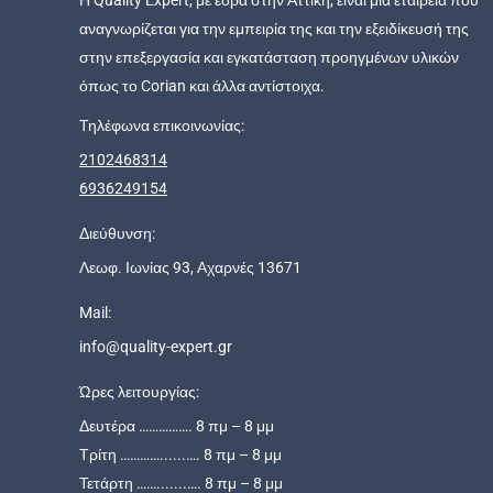
Η Quality Expert, με έδρα στην Αττική, είναι μια εταιρεία που
αναγνωρίζεται για την εμπειρία της και την εξειδίκευσή της
στην επεξεργασία και εγκατάσταση προηγμένων υλικών
όπως το Corian και άλλα αντίστοιχα.
Τηλέφωνα επικοινωνίας:
2102468314
6936249154
Διεύθυνση:
Λεωφ. Ιωνίας 93, Αχαρνές 13671
Mail:
info@quality-expert.gr
Ώρες λειτουργίας:
Δευτέρα ……………. 8 πμ – 8 μμ
Τρίτη …………......…. 8 πμ – 8 μμ
Τετάρτη …….......…. 8 πμ – 8 μμ