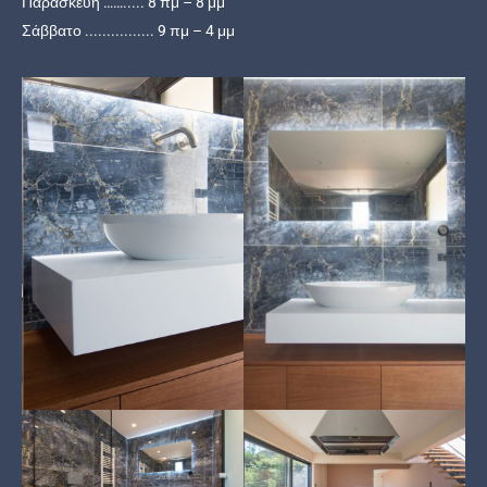
Παρασκευή ……..... 8 πμ – 8 μμ
Σάββατο ................ 9 πμ – 4 μμ