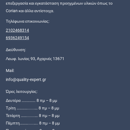
επεξεργασία και εγκατάσταση προηγμένων υλικών όπως το
Corian και άλλα αντίστοιχα.
Τηλέφωνα επικοινωνίας:
2102468314
6936249154
Διεύθυνση:
Λεωφ. Ιωνίας 93, Αχαρνές 13671
Mail:
info@quality-expert.gr
Ώρες λειτουργίας:
Δευτέρα ……………. 8 πμ – 8 μμ
Τρίτη …………......…. 8 πμ – 8 μμ
Τετάρτη …….......…. 8 πμ – 8 μμ
Πέμπτη……….....….. 8 πμ – 8 μμ