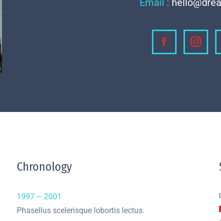
Email :
hello@dre
Facebook
Inst
Chronology
1997 – 2001
Phasellus scelerisque lobortis lectus.