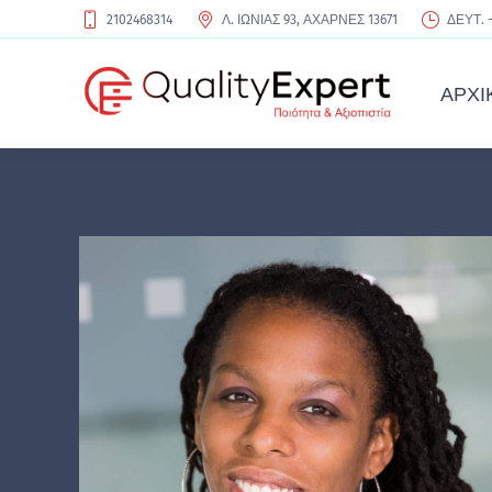
2102468314
Λ. ΙΩΝΙΑΣ 93, ΑΧΑΡΝΕΣ 13671
ΔΕΥΤ. -
ΑΡΧΙ