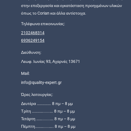
στην επεξεργασία και εγκατάσταση προηγμένων υλικών
όπως το Corian και άλλα αντίστοιχα.
Τηλέφωνα επικοινωνίας:
2102468314
6936249154
Διεύθυνση:
Λεωφ. Ιωνίας 93, Αχαρνές 13671
Mail:
info@quality-expert.gr
Ώρες λειτουργίας:
Δευτέρα ……………. 8 πμ – 8 μμ
Τρίτη …………......…. 8 πμ – 8 μμ
Τετάρτη …….......…. 8 πμ – 8 μμ
Πέμπτη……….....….. 8 πμ – 8 μμ