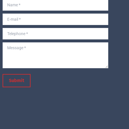
Name *
E-mail *
Telephone *
Message *
Submit