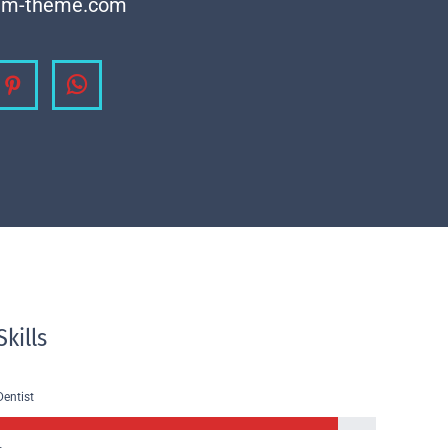
am-theme.com
agram
Pinterest
Whatsapp
Skills
Dentist